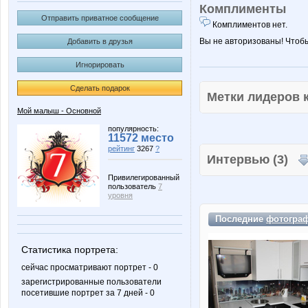
Комплименты
Отправить приватное сообщение
Комплиментов нет.
Вы не авторизованы! Чтоб
Добавить в друзья
Игнорировать
Сделать подарок
Метки лидеров
Мой малыш - Основной
популярность:
11572 место
рейтинг
3267
?
Интервью (3)
Привилегированный
пользователь
7
уровня
Последние
фотогра
Статистика портрета:
сейчас просматривают портрет - 0
зарегистрированные пользователи
посетившие портрет за 7 дней - 0