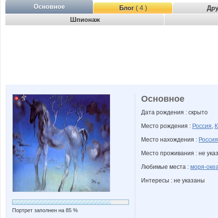
Основное
Блог
( 4 )
Др
Шпионаж
Основное
Дата рождения : скрыто
Место рождения :
Россия
,
К
Место нахождения :
Россия
Место проживания : не ука
Любимые места :
моря-оке
Интересы : не указаны
Портрет заполнен на 85 %