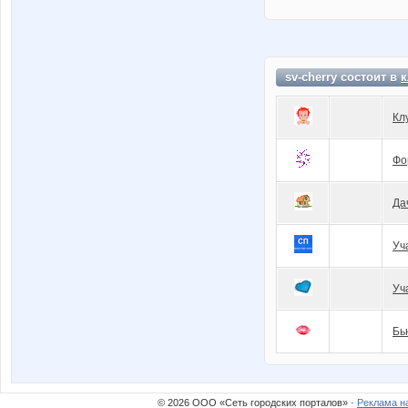
sv-cherry состоит в
к
Кл
Фо
Да
Уч
Уч
Бь
© 2026 ООО «Сеть городских порталов» ·
Реклама н